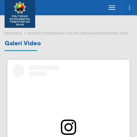
Toggle
navigation
POLITEKNIK
KESELAMATAN
TRANSPORTASI
JALAN
BERANDA
SELEKSI PENERIMAAN CALON TARUNA (SIPENCATAR) 2020
Galeri Video