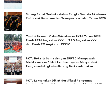
Sidang Senat Terbuka dalam Rangka Wisuda Akademik
Politeknik Keselamatan Transportasi Jalan Tahun 2026
Tradisi Siraman Calon Wisudawan PKTJ Tahun 2026
Prodi RSTJ Angkatan XXXIII, TRO Angkatan XXXIII,
dan Prodi TO Angkatan XXXIV
PKTJ Bekerja Sama dengan BPPTD Mempawah
Melaksanakan Diklat Pemberdayaan Masyarakat
Pengemudi Angkutan Barang Berkeselamatan
Angkatan VII-X Tahun 2026
PKTJ Laksanakan Diklat Sertifikasi Pengemudi
Angkutan Umum Mikrotrans dan Massal Provinsi DKI
Jakarta Tahun 2026
PKTJ Menerima Kunjungan Survey Kelas Industri dari
Hino Motors Sales Indonesia (HMSI) dan Dealer Hino