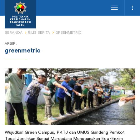
Toggle
navigation
POLITEKNIK
KESELAMATAN
TRANSPORTASI
JALAN
BERANDA
RILIS BERITA
GREENMETRIC
ARSIP :
greenmetric
Wujudkan Green Campus, PKTJ dan UMUS Gandeng Pemkot
Tegal Jernihkan Sungai Margadana Menggunakan Eco-Enzim