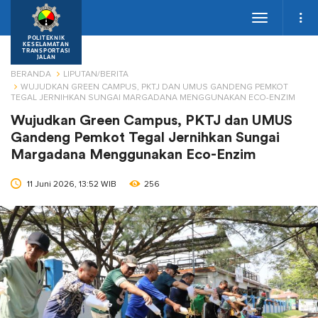
Toggle
navigation
POLITEKNIK
KESELAMATAN
TRANSPORTASI
JALAN
BERANDA
LIPUTAN/BERITA
WUJUDKAN GREEN CAMPUS, PKTJ DAN UMUS GANDENG PEMKOT
TEGAL JERNIHKAN SUNGAI MARGADANA MENGGUNAKAN ECO-ENZIM
Wujudkan Green Campus, PKTJ dan UMUS
Gandeng Pemkot Tegal Jernihkan Sungai
Margadana Menggunakan Eco-Enzim
11 Juni 2026, 13:52 WIB
256