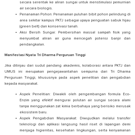
secara serentak ke aliran sungai untuk menstimulasi pemurnian
air secara biologis.
Penanaman Pohon: Penanaman puluhan bibit pohon pelindung di
area sekitar kampus PKTJ sebagai upaya penguatan sabuk hijau
(green belt) dan konservasi tanah.
Aksi Bersih Sungai: Pembersihan massal sampah fisik yang
menyumbat aliran air guna mencegah potensi banjir dan
pendangkalan.
Manifestasi Nyata Tri Dharma Perguruan Tinggi
Jika ditinjau dari sudut pandang akademis, kolaborasi antara PKTJ dan
UMUS ini merupakan pengejawantahan sempurna dari Tri Dharma
Perguruan Tinggi, khususnya pada aspek penelitian dan pengabdian
kepada masyarakat.
Aspek Penelitian: Diwakili oleh pengembangan formula Eco-
Enzim yang efektif mengurai polutan air sungai secara alami
tanpa menggunakan zat kimia berbahaya yang berisiko merusak
ekosistem baru.
Aspek Pengabdian Masyarakat: Diwujudkan melalui transfer
teknologi dan aplikasi langsung hasil riset di lapangan demi
menjaga higienitas, kesehatan lingkungan, serta kenyamanan