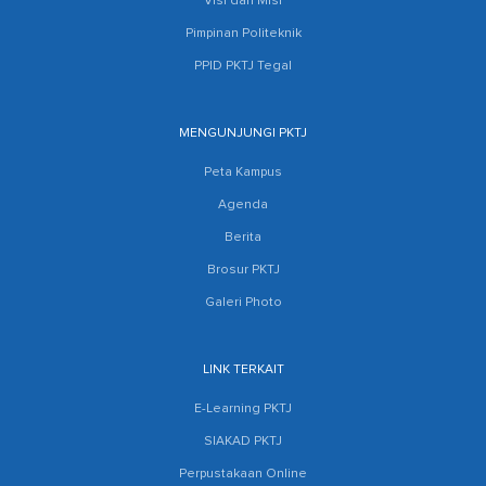
Visi dan Misi
Pimpinan Politeknik
PPID PKTJ Tegal
MENGUNJUNGI PKTJ
Peta Kampus
Agenda
Berita
Brosur PKTJ
Galeri Photo
LINK TERKAIT
E-Learning PKTJ
SIAKAD PKTJ
Perpustakaan Online