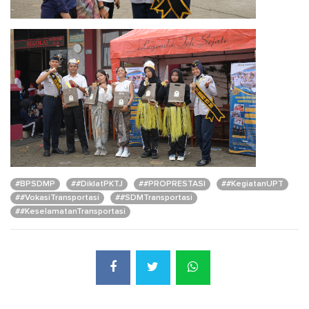
#BPSDMP
##DiklatPKTJ
##PROPRESTASI
##KegiatanUPT
##VokasiTransportasi
##SDMTransportasi
##KeselamatanTransportasi