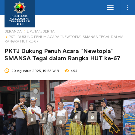
Toggle
navigation
POLITEKNIK
KESELAMATAN
TRANSPORTASI
JALAN
BERANDA
LIPUTAN/BERITA
PKTJ DUKUNG PENUH ACARA “NEWTOPIA” SMANSA TEGAL DALAM
RANGKA HUT KE-67
PKTJ Dukung Penuh Acara “Newtopia”
SMANSA Tegal dalam Rangka HUT ke-67
20 Agustus 2025, 19:53 WIB
494