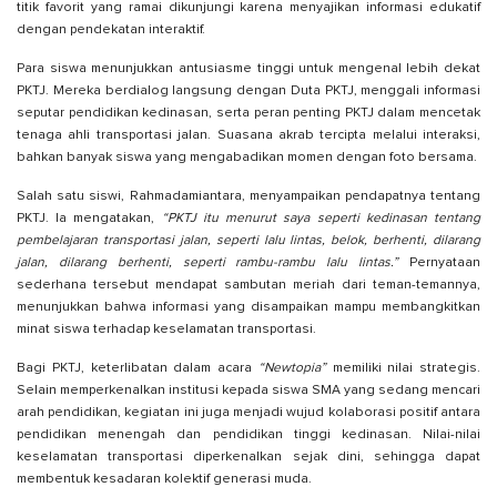
titik favorit yang ramai dikunjungi karena menyajikan informasi edukatif
dengan pendekatan interaktif.
Para siswa menunjukkan antusiasme tinggi untuk mengenal lebih dekat
PKTJ. Mereka berdialog langsung dengan Duta PKTJ, menggali informasi
seputar pendidikan kedinasan, serta peran penting PKTJ dalam mencetak
tenaga ahli transportasi jalan. Suasana akrab tercipta melalui interaksi,
bahkan banyak siswa yang mengabadikan momen dengan foto bersama.
Salah satu siswi, Rahmadamiantara, menyampaikan pendapatnya tentang
PKTJ. Ia mengatakan,
“PKTJ itu menurut saya seperti kedinasan tentang
pembelajaran transportasi jalan, seperti lalu lintas, belok, berhenti, dilarang
jalan, dilarang berhenti, seperti rambu-rambu lalu lintas.”
Pernyataan
sederhana tersebut mendapat sambutan meriah dari teman-temannya,
menunjukkan bahwa informasi yang disampaikan mampu membangkitkan
minat siswa terhadap keselamatan transportasi.
Bagi PKTJ, keterlibatan dalam acara
“Newtopia”
memiliki nilai strategis.
Selain memperkenalkan institusi kepada siswa SMA yang sedang mencari
arah pendidikan, kegiatan ini juga menjadi wujud kolaborasi positif antara
pendidikan menengah dan pendidikan tinggi kedinasan. Nilai-nilai
keselamatan transportasi diperkenalkan sejak dini, sehingga dapat
membentuk kesadaran kolektif generasi muda.