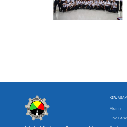
KERJASA
Alumni
Link Pend