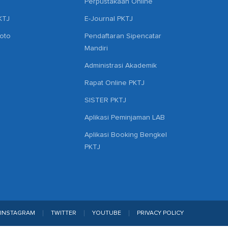
Perpustakaan Online
KTJ
E-Journal PKTJ
hoto
Pendaftaran Sipencatar
Mandiri
Administrasi Akademik
Rapat Online PKTJ
SISTER PKTJ
Aplikasi Peminjaman LAB
Aplikasi Booking Bengkel
PKTJ
INSTAGRAM
TWITTER
YOUTUBE
PRIVACY POLICY