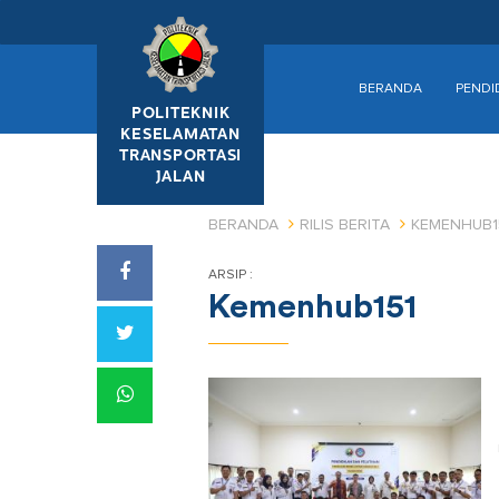
BERANDA
PENDI
POLITEKNIK
KESELAMATAN
TRANSPORTASI
JALAN
BERANDA
RILIS BERITA
KEMENHUB1
ARSIP :
Kemenhub151