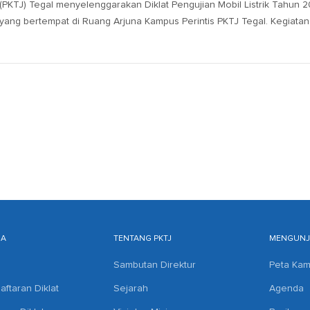
(PKTJ) Tegal menyelenggarakan Diklat Pengujian Mobil Listrik Tahun 
yang bertempat di Ruang Arjuna Kampus Perintis PKTJ Tegal. Kegiatan 
MA
TENTANG PKTJ
MENGUNJU
Sambutan Direktur
Peta Ka
aftaran Diklat
Sejarah
Agenda