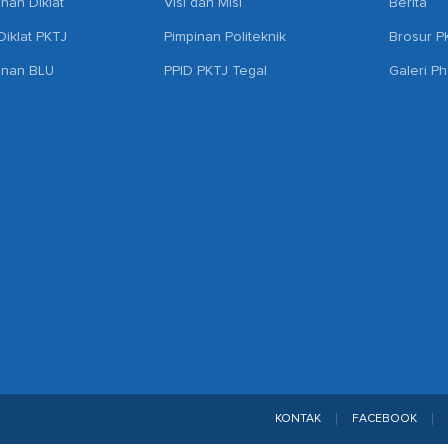
anan Diklat
Visi dan Misi
Berita
iklat PKTJ
Pimpinan Politeknik
Brosur P
anan BLU
PPID PKTJ Tegal
Galeri P
KONTAK
FACEBOOK