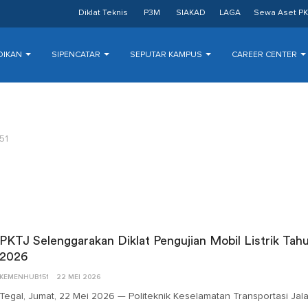
Diklat Teknis
P3M
SIAKAD
LAGA
Sewa Aset PK
DIKAN
SIPENCATAR
SEPUTAR KAMPUS
CAREER CENTER
51
PKTJ Selenggarakan Diklat Pengujian Mobil Listrik Tah
2026
KEMENHUB151
22 MEI 2026
Tegal, Jumat, 22 Mei 2026 — Politeknik Keselamatan Transportasi Jal