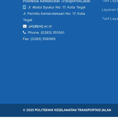
Tarif Lay
Politeknik Keselamatan Transportasi Jalan
Jl. Abdul Syukur No. 17, Kota Tegal
Layanan D
Jl. Perintis Kemerdekaan No. 17, Kota
Tarif Lay
Tegal
pktj@pktj.ac.id
Phone: (0283) 351061
Fax: (0283) 358965
© 2025 POLITEKNIK KESELAMATAN TRANSPORTASI JALAN