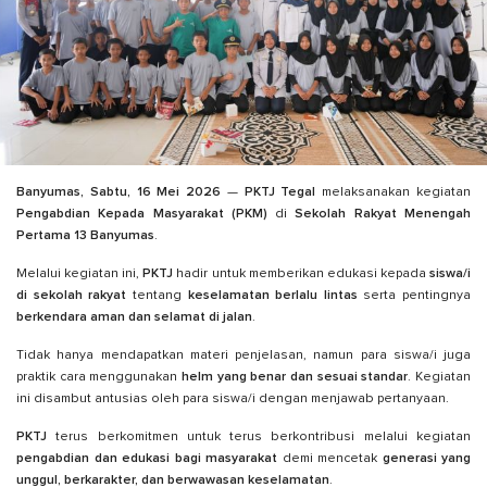
Banyumas, Sabtu, 16 Mei 2026
—
PKTJ Tegal
melaksanakan kegiatan
Pengabdian Kepada Masyarakat (PKM)
di
Sekolah Rakyat Menengah
Pertama 13 Banyumas
.
Melalui kegiatan ini,
PKTJ
hadir untuk memberikan edukasi kepada
siswa/i
di sekolah rakyat
tentang
keselamatan berlalu lintas
serta pentingnya
berkendara aman dan selamat di jalan
.
Tidak hanya mendapatkan materi penjelasan, namun para siswa/i juga
praktik cara menggunakan
helm yang benar dan sesuai standar
. Kegiatan
ini disambut antusias oleh para siswa/i dengan menjawab pertanyaan.
PKTJ
terus berkomitmen untuk terus berkontribusi melalui kegiatan
pengabdian dan edukasi bagi masyarakat
demi mencetak
generasi yang
unggul, berkarakter, dan berwawasan keselamatan
.