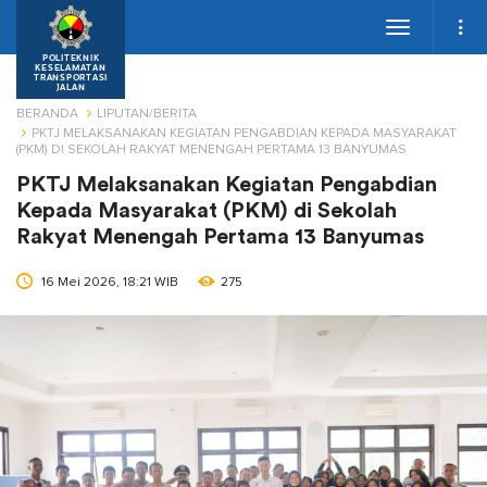
Toggle
navigation
POLITEKNIK
KESELAMATAN
TRANSPORTASI
JALAN
BERANDA
LIPUTAN/BERITA
PKTJ MELAKSANAKAN KEGIATAN PENGABDIAN KEPADA MASYARAKAT
(PKM) DI SEKOLAH RAKYAT MENENGAH PERTAMA 13 BANYUMAS
PKTJ Melaksanakan Kegiatan Pengabdian
Kepada Masyarakat (PKM) di Sekolah
Rakyat Menengah Pertama 13 Banyumas
16 Mei 2026, 18:21 WIB
275