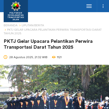
Toggle
navigation
POLITEKNIK
KESELAMATAN
TRANSPORTASI
JALAN
BERANDA
LIPUTAN/BERITA
PKTJ GELAR UPACARA PELANTIKAN PERWIRA TRANSPORTASI DARAT
TAHUN 2025
PKTJ Gelar Upacara Pelantikan Perwira
Transportasi Darat Tahun 2025
28 Agustus 2025, 21:32 WIB
1121