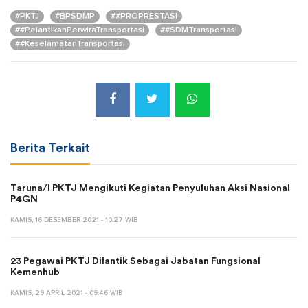
#PKTJ
#BPSDMP
##PROPRESTASI
##PelantikanPerwiraTransportasi
##SDMTransportasi
##KeselamatanTransportasi
Berita Terkait
Taruna/I PKTJ Mengikuti Kegiatan Penyuluhan Aksi Nasional
P4GN
KAMIS, 16 DESEMBER 2021 - 10:27 WIB
23 Pegawai PKTJ Dilantik Sebagai Jabatan Fungsional
Kemenhub
KAMIS, 29 APRIL 2021 - 09:46 WIB