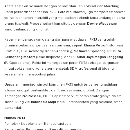
Acara semakin semarak dengan penampilan Tari Kolosal dan Marching
Band persembahan taruna PKTJ. Para wisudawan juga mempersembahkan
yel-yel dan tarian interaktif yang melibatkan seluruh tamu undangan serta
orang tua/wali. Prosesi pelantikan ditutup dengan
Devile Wisudawan
yang berlangsung khidmat.
Kabar membanggakan datang dari para wisudawan PKTJ yang telah
diterima bekerja di perusahaan ternama, seperti
Elnusa Petrofin
(formasi
Staff RTC, HSE Academy, Korlap Academy),
Setiawan Spooring
,
PT Duta
Cemerlang Motors
(Lead Inspector), dan
PT Sinar Jaya Megah Langgeng
(PJ Operasional). Fakta ini menegaskan peran PKTJ sebagai perguruan
tinggi vokasi yang konsisten mencetak SDM profesional di bidang
keselamatan transportasi jalan.
Upacara ini menjadi simbol komitmen PKTJ untuk terus menghadirkan
lulusan unggul, berkarakter, dan berdaya saing global. Dengan
semangat
ProPrestasi
, PKTJ siap memperkuat peran strategisnya dalam
mendukung visi
Indonesia Maju
melalui transportasi yang selamat, aman,
dan andal.
Humas PKTJ
Politeknik Keselamatan Transportasi Jalan
Kementerian Perhubungan Republik Indonesia