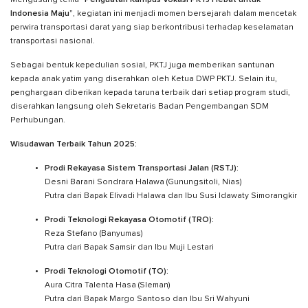
Mengusung tema
“Penguatan Kampus Vokasi PKTJ Hebat untuk
Indonesia Maju”
, kegiatan ini menjadi momen bersejarah dalam mencetak
perwira transportasi darat yang siap berkontribusi terhadap keselamatan
transportasi nasional.
Sebagai bentuk kepedulian sosial, PKTJ juga memberikan santunan
kepada anak yatim yang diserahkan oleh Ketua DWP PKTJ. Selain itu,
penghargaan diberikan kepada taruna terbaik dari setiap program studi,
diserahkan langsung oleh Sekretaris Badan Pengembangan SDM
Perhubungan.
Wisudawan Terbaik Tahun 2025:
Prodi Rekayasa Sistem Transportasi Jalan (RSTJ):
Desni Barani Sondrara Halawa (Gunungsitoli, Nias)
Putra dari Bapak Elivadi Halawa dan Ibu Susi Idawaty Simorangkir
Prodi Teknologi Rekayasa Otomotif (TRO):
Reza Stefano (Banyumas)
Putra dari Bapak Samsir dan Ibu Muji Lestari
Prodi Teknologi Otomotif (TO):
Aura Citra Talenta Hasa (Sleman)
Putra dari Bapak Margo Santoso dan Ibu Sri Wahyuni