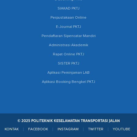
SIAKAD PKTJ
Perpustakaan Online
E-Journal PKTJ
Pendaftaran Sipencatar Mandiri
Administrasi Akademik
Rapat Online PKTJ
SISTER PKTJ
Aplikasi Peminjaman LAB
Aplikasi Booking Bengkel PKTJ
© 2025 POLITEKNIK KESELAMATAN TRANSPORTASI JALAN
KONTAK
FACEBOOK
INSTAGRAM
TWITTER
YOUTUBE