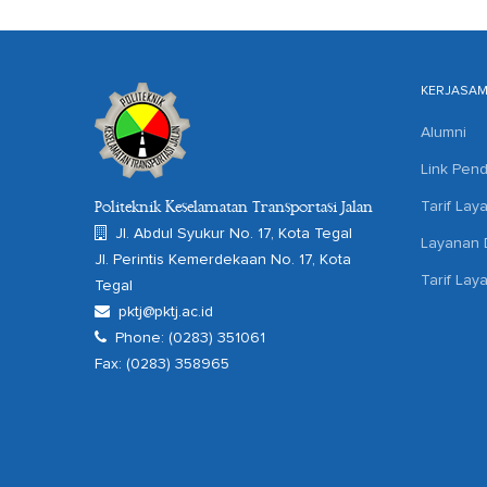
KERJASA
Alumni
Link Pend
Tarif Lay
Politeknik Keselamatan Transportasi Jalan
Jl. Abdul Syukur No. 17, Kota Tegal
Layanan D
Jl. Perintis Kemerdekaan No. 17, Kota
Tarif Lay
Tegal
pktj@pktj.ac.id
Phone: (0283) 351061
Fax: (0283) 358965