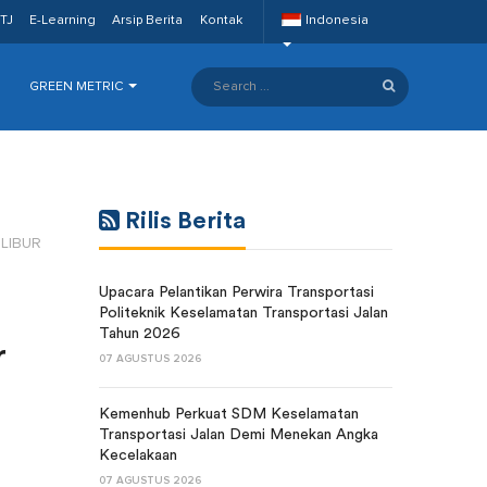
TJ
E-Learning
Arsip Berita
Kontak
Indonesia
GREEN METRIC
Rilis Berita
LIBUR
Upacara Pelantikan Perwira Transportasi
Politeknik Keselamatan Transportasi Jalan
Tahun 2026
r
07 AGUSTUS 2026
Kemenhub Perkuat SDM Keselamatan
Transportasi Jalan Demi Menekan Angka
Kecelakaan
07 AGUSTUS 2026