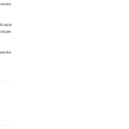
asiasi,
icapai
ebaik-
lenta-