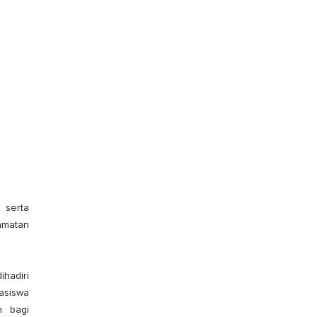
 serta
amatan
ihadiri
asiswa
n bagi