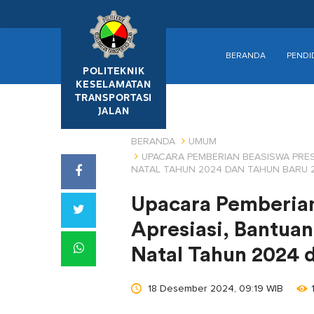
BERANDA
PENDI
POLITEKNIK
KESELAMATAN
TRANSPORTASI
JALAN
BERANDA
UMUM
UPACARA PEMBERIAN BEASISWA PREST
NATAL TAHUN 2024 DAN TAHUN BARU 
Upacara Pemberian
Apresiasi, Bantuan
Natal Tahun 2024 
18 Desember 2024, 09:19 WIB