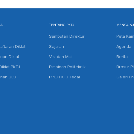
MA
TENTANG PKTJ
MENGUNJU
Sambutan Direktur
Peta Ka
aftaran Diklat
Sejarah
Agenda
anan Diklat
Visi dan Misi
Berita
iklat PKTJ
Pimpinan Politeknik
Brosur P
anan BLU
PPID PKTJ Tegal
Galeri P