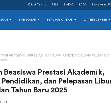
Diklat Teknis
P3M
SIAKAD
LAGA
Sewa Aset PK
DIKAN
SIPENCATAR
SEPUTAR KAMPUS
CAREER CENTER
ASI AKADEMIK, APRESIASI, BANTUAN PENDIDIKAN, DAN PELEPASAN 
2025
 Beasiswa Prestasi Akademik,
 Pendidikan, dan Pelepasan Libu
dan Tahun Baru 2025
1099