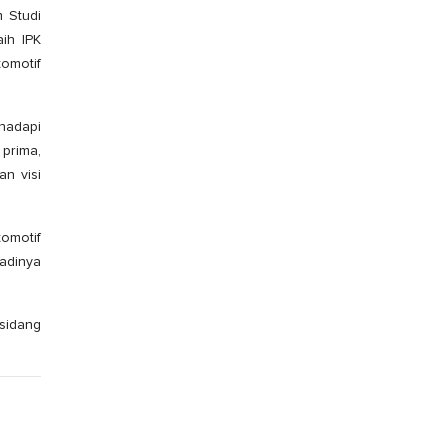
m Studi
ih IPK
tomotif
hadapi
 prima,
n visi
tomotif
adinya
 sidang