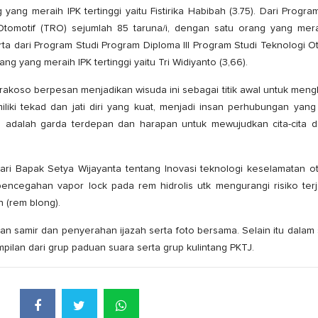
yang meraih IPK tertinggi yaitu Fistirika Habibah (3.75). Dari Progra
tomotif (TRO) sejumlah 85 taruna/i, dengan satu orang yang mera
Serta dari Program Studi Program Diploma III Program Studi Teknologi O
g yang meraih IPK tertinggi yaitu Tri Widiyanto (3,66).
akoso berpesan menjadikan wisuda ini sebagai titik awal untuk meng
iki tekad dan jati diri yang kuat, menjadi insan perhubungan yang
TJ adalah garda terdepan dan harapan untuk mewujudkan cita-cita da
dari Bapak Setya Wijayanta tentang Inovasi teknologi keselamatan o
ncegahan vapor lock pada rem hidrolis utk mengurangi risiko terj
 (rem blong).
n samir dan penyerahan ijazah serta foto bersama. Selain itu dalam
ampilan dari grup paduan suara serta grup kulintang PKTJ.