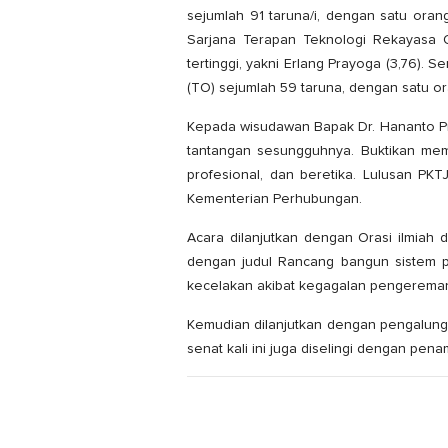
sejumlah 91 taruna/i, dengan satu orang 
Sarjana Terapan Teknologi Rekayasa O
tertinggi, yakni Erlang Prayoga (3,76). 
(TO) sejumlah 59 taruna, dengan satu oran
Kepada wisudawan Bapak Dr. Hananto Pr
tantangan sesungguhnya. Buktikan memil
profesional, dan beretika. Lulusan PK
Kementerian Perhubungan.
Acara dilanjutkan dengan Orasi ilmiah 
dengan judul Rancang bangun sistem pe
kecelakan akibat kegagalan pengereman
Kemudian dilanjutkan dengan pengalunga
senat kali ini juga diselingi dengan pen