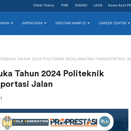
Diklat Teknis
P3M
SIAKAD
LAGA
Sewa Aset PK
DIKAN
SIPENCATAR
SEPUTAR KAMPUS
CAREER CENTER
TERBUKA TAHUN 2024 POLITEKNIK KESELAMATAN TRANSPORTASI J
uka Tahun 2024 Politeknik
portasi Jalan
1