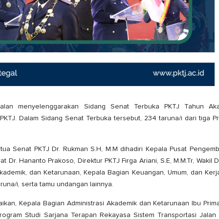
i Jalan menyelenggarakan Sidang Senat Terbuka PKTJ Tahun Ak
KTJ. Dalam Sidang Senat Terbuka tersebut, 234 taruna/i dari tiga 
etua Senat PKTJ Dr. Rukman S.H, M.M dihadiri Kepala Pusat Pengem
r. Hananto Prakoso, Direktur PKTJ Firga Ariani, S.E, M.M.Tr, Wakil D
asi Akademik, dan Ketarunaan, Kepala Bagian Keuangan, Umum, dan Ker
runa/i, serta tamu undangan lainnya.
ikan, Kepala Bagian Administrasi Akademik dan Ketarunaan Ibu Prim
 Program Studi Sarjana Terapan Rekayasa Sistem Transportasi Jalan