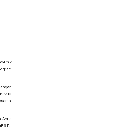
ademik
Program
bangan
irektur
jasama,
a Anna
 (RSTJ)