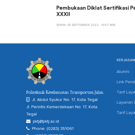
Pembukaan Diklat Sertifikasi
XXXII
SENIN, 05 SEPTEMBER 2022 - 10:57 WIB
KERJASA
Alumni
Link Pend
Tarif Lay
Politeknik Keselamatan Transportasi Jalan
Jl. Abdul Syukur No. 17, Kota Tegal
Layanan D
Jl. Perintis Kemerdekaan No. 17, Kota
Tarif Lay
Tegal
pktj@pktj.ac.id
Phone: (0283) 351061