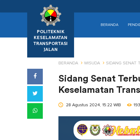
BERANDA
PENDI
POLITEKNIK
KESELAMATAN
TRANSPORTASI
JALAN
BERANDA
WISUDA
SIDANG SENAT 
Sidang Senat Terb
Keselamatan Trans
28 Agustus 2024, 15:22 WIB
193