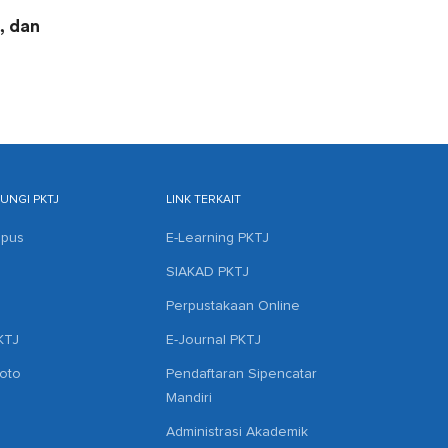
, dan
NGI PKTJ
LINK TERKAIT
mpus
E-Learning PKTJ
SIAKAD PKTJ
Perpustakaan Online
KTJ
E-Journal PKTJ
hoto
Pendaftaran Sipencatar
Mandiri
Administrasi Akademik