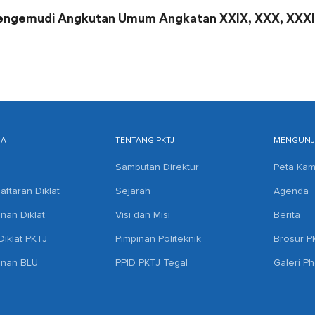
 Pengemudi Angkutan Umum Angkatan XXIX, XXX, XXXI
MA
TENTANG PKTJ
MENGUNJU
Sambutan Direktur
Peta Ka
aftaran Diklat
Sejarah
Agenda
anan Diklat
Visi dan Misi
Berita
iklat PKTJ
Pimpinan Politeknik
Brosur P
anan BLU
PPID PKTJ Tegal
Galeri P