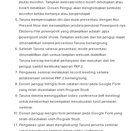
(mute) microfon. Tampilan webcam/video boleh dihidupkan atau
boleh dimatikan. Dosen Penguji akan menghidupkan (unmute)
microfon ketika bertanya atau berpendapat
Taruna mempersiapkan diri dan mulai presentasi dengan fitur
Present Now dan menampilkan jendela (window) Powerpoint-nya.
Ekstensi File powerpoint yang ditampilkan adalah .ppsx
(powerpoint slide show). Tampilan webcam dari tim penguji dapat
dinonaktifkan selama presentasi Taruna berlangsung.
Setelah Taruna selesai presentasi, mode presentasi
dinonaktifkan dan semua tampilan webcam diaktifkan.
Taruna bersiap mencatat pertanyaan dan masukan dari tim
penguji sambil membuka laporan PKP 2.
Pengawas seminar melakukan record meeting selama
pelaksanaan seminar PKP 2 berlangsung.
Dosen penguji mengisi form catatan revisi pada Google Form
yang telah disediakan oleh Program Studi.
Taruna diminta meninggalkan video conference (left meeting)
untuk memberikan kesempatan merumuskan hasil penilaian
seminar.
Dosen penguji mengisi form penilaian pada Google Form yang
telah disediakan oleh Program Studi.
Pengawas ujian akan menghubungi Taruna peserta seminar
untuk bergabung kembali dalam video conference