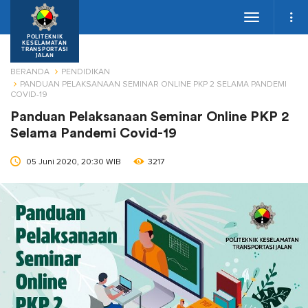
Toggle
navigation
POLITEKNIK
KESELAMATAN
TRANSPORTASI
JALAN
BERANDA
PENDIDIKAN
PANDUAN PELAKSANAAN SEMINAR ONLINE PKP 2 SELAMA PANDEMI
COVID-19
Panduan Pelaksanaan Seminar Online PKP 2
Selama Pandemi Covid-19
05 Juni 2020, 20:30 WIB
3217