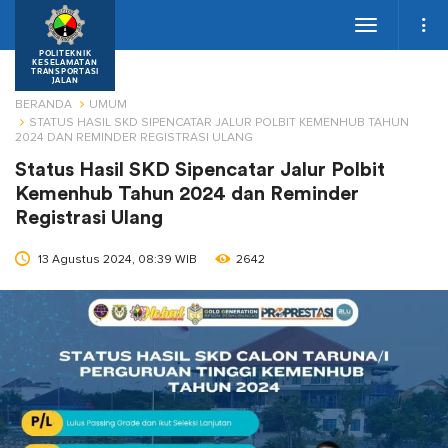
Toggle
navigation
POLITEKNIK
KESELAMATAN
TRANSPORTASI
JALAN
BERANDA
UMUM
STATUS HASIL SKD SIPENCATAR JALUR POLBIT KEMENHUB TAHUN
2024 DAN REMINDER REGISTRASI ULANG
Status Hasil SKD Sipencatar Jalur Polbit
Kemenhub Tahun 2024 dan Reminder
Registrasi Ulang
13 Agustus 2024, 08:39 WIB
2642