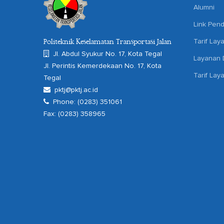
Alumni
Link Pend
Tarif Lay
Politeknik Keselamatan Transportasi Jalan
Jl. Abdul Syukur No. 17, Kota Tegal
Layanan D
Jl. Perintis Kemerdekaan No. 17, Kota
Tarif Lay
Tegal
pktj@pktj.ac.id
Phone: (0283) 351061
Fax: (0283) 358965