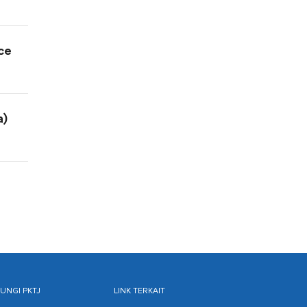
ce
a)
NGI PKTJ
LINK TERKAIT