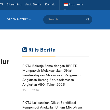
TJ
E-Learning
Arsip Berita
Kontak
Indonesia
GREEN METRIC
Rilis Berita
lur
PKTJ Bekerja Sama dengan BPPTD
Mempawah Melaksanakan Diklat
Pemberdayaan Masyarakat Pengemudi
Angkutan Barang Berkeselamatan
Angkatan VII-X Tahun 2026
29 JULI 2026
PKTJ Laksanakan Diklat Sertifikasi
Pengemudi Angkutan Umum Mikrotrans