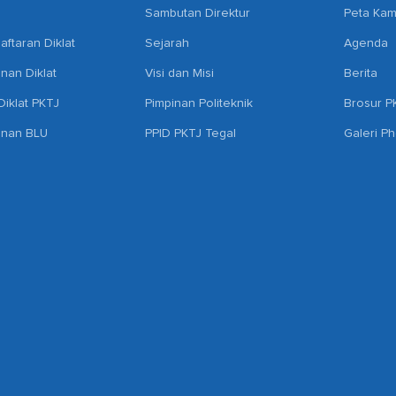
Sambutan Direktur
Peta Ka
aftaran Diklat
Sejarah
Agenda
anan Diklat
Visi dan Misi
Berita
iklat PKTJ
Pimpinan Politeknik
Brosur P
anan BLU
PPID PKTJ Tegal
Galeri P