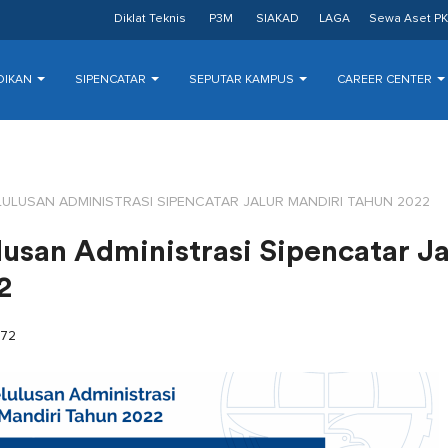
Diklat Teknis
P3M
SIAKAD
LAGA
Sewa Aset PK
DIKAN
SIPENCATAR
SEPUTAR KAMPUS
CAREER CENTER
LUSAN ADMINISTRASI SIPENCATAR JALUR MANDIRI TAHUN 2022
san Administrasi Sipencatar Ja
2
72