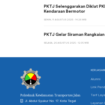
PKTJ Selenggarakan Diklat PK
Kendaraan Bermotor
SENIN, 11 AGUSTUS 2025 - 14:26 WIB
PKTJ Gelar Siraman Rangkaian
SELASA, 26 AGUSTUS 2025 - 12:35 WIB
KERJASA
Alumni
Link Pend
Tarif Lay
Politeknik Keselamatan Transportasi Jalan
Jl. Abdul Syukur No. 17, Kota Tegal
Layanan D