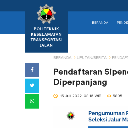
BERANDA
PENDI
POLITEKNIK
KESELAMATAN
TRANSPORTASI
JALAN
BERANDA
LIPUTAN/BERITA
PENDAFT
Pendaftaran Sipen
Diperpanjang
15 Juli 2022, 08:16 WIB
5805