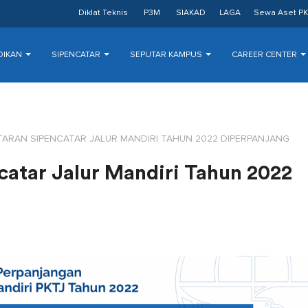
Diklat Teknis
P3M
SIAKAD
LAGA
Sewa Aset PK
DIKAN
SIPENCATAR
SEPUTAR KAMPUS
CAREER CENTER
ARAN SIPENCATAR JALUR MANDIRI TAHUN 2022 DIPERPANJANG
catar Jalur Mandiri Tahun 2022