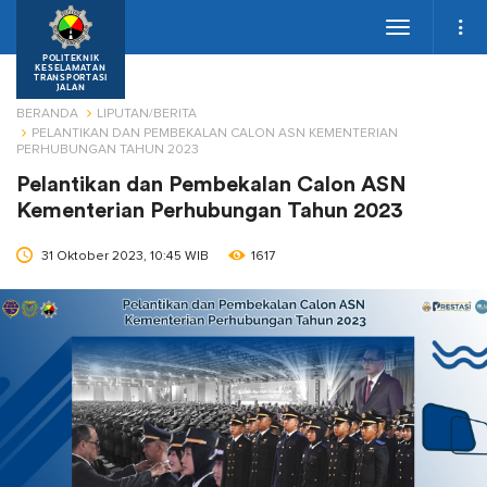
Toggle
navigation
POLITEKNIK
KESELAMATAN
TRANSPORTASI
JALAN
BERANDA
LIPUTAN/BERITA
PELANTIKAN DAN PEMBEKALAN CALON ASN KEMENTERIAN
PERHUBUNGAN TAHUN 2023
Pelantikan dan Pembekalan Calon ASN
Kementerian Perhubungan Tahun 2023
31 Oktober 2023, 10:45 WIB
1617