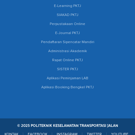
E-Learning PKTJ
SIAKAD PKTJ
Perpustakaan Online
E-Journal PKTJ
Pendaftaran Sipencatar Mandiri
Administrasi Akademik
Rapat Online PKTJ
SISTER PKTJ
Aplikasi Peminjaman LAB
Aplikasi Booking Bengkel PKTJ
© 2025 POLITEKNIK KESELAMATAN TRANSPORTASI JALAN
KONTAK
FACEBOOK
INSTAGRAM
TWITTER
YOUTUBE