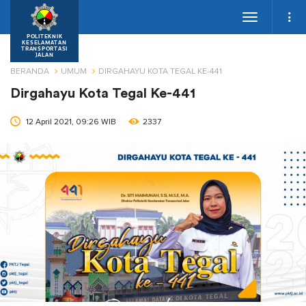
Toggle
navigation
POLITEKNIK
KESELAMATAN
TRANSPORTASI
JALAN
BERANDA
UMUM
DIRGAHAYU KOTA TEGAL KE-441
Dirgahayu Kota Tegal Ke-441
12 April 2021, 09:26 WIB
2337