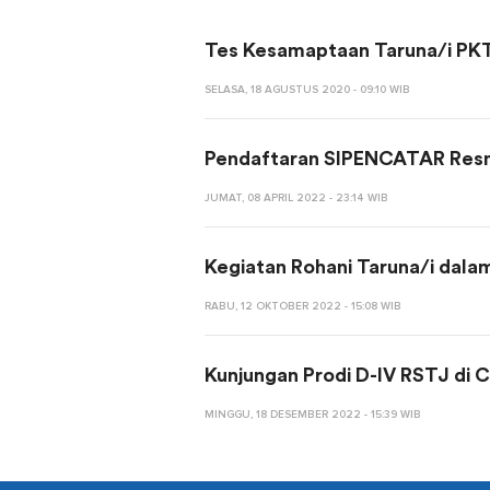
Tes Kesamaptaan Taruna/i PK
SELASA, 18 AGUSTUS 2020 - 09:10 WIB
Pendaftaran SIPENCATAR Resm
JUMAT, 08 APRIL 2022 - 23:14 WIB
Kegiatan Rohani Taruna/i dal
RABU, 12 OKTOBER 2022 - 15:08 WIB
Kunjungan Prodi D-IV RSTJ di 
MINGGU, 18 DESEMBER 2022 - 15:39 WIB