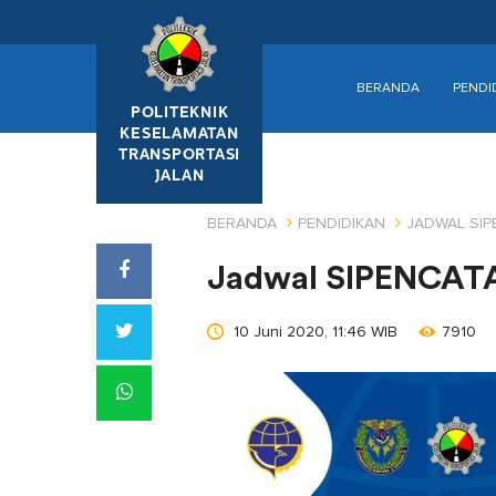
BERANDA
PENDI
POLITEKNIK
KESELAMATAN
TRANSPORTASI
JALAN
BERANDA
PENDIDIKAN
JADWAL SI
Jadwal SIPENCATA
10 Juni 2020, 11:46 WIB
7910