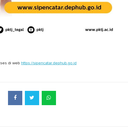
kses di web
https://sipencatar.dephub.go.id