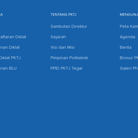
MA
TENTANG PKTJ
MENGUNJU
Sambutan Direktur
Peta Ka
aftaran Diklat
Sejarah
Agenda
anan Diklat
Visi dan Misi
Berita
iklat PKTJ
Pimpinan Politeknik
Brosur P
anan BLU
PPID PKTJ Tegal
Galeri P