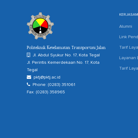
KERJASA
Alumni
Link Pend
Tarif Lay
Politeknik Keselamatan Transportasi Jalan
Jl. Abdul Syukur No. 17, Kota Tegal
Layanan D
Jl. Perintis Kemerdekaan No. 17, Kota
Tarif Lay
Tegal
pktj@pktj.ac.id
Phone: (0283) 351061
Fax: (0283) 358965