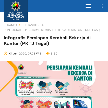
Toggle
navigation
POLITEKNIK
KESELAMATAN
TRANSPORTASI
JALAN
BERANDA
LIPUTAN/BERITA
INFOGRAFIS PERSIAPAN KEMBALI BEKERJA DI KANTOR (PKTJ TEGAL)
Infografis Persiapan Kembali Bekerja di
Kantor (PKTJ Tegal)
01 Juni 2020, 07:28 WIB
5190