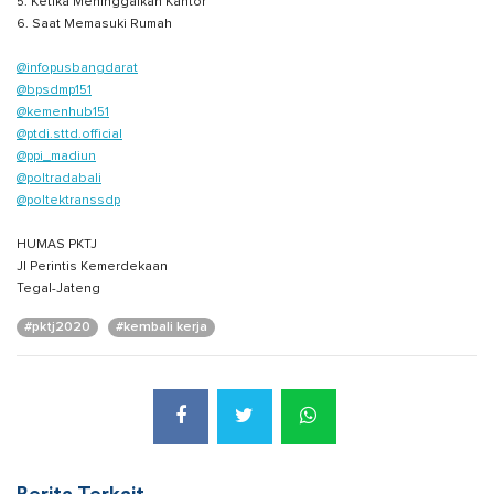
5. Ketika Meninggalkan Kantor
6. Saat Memasuki Rumah
@infopusbangdarat
@bpsdmp151
@kemenhub151
@ptdi.sttd.official
@ppi_madiun
@poltradabali
@poltektranssdp
HUMAS PKTJ
Jl Perintis Kemerdekaan
Tegal-Jateng
#pktj2020
#kembali kerja