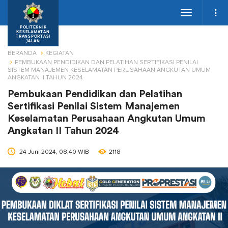
Toggle
navigation
POLITEKNIK
KESELAMATAN
TRANSPORTASI
JALAN
BERANDA
KEGIATAN
PEMBUKAAN PENDIDIKAN DAN PELATIHAN SERTIFIKASI PENILAI
SISTEM MANAJEMEN KESELAMATAN PERUSAHAAN ANGKUTAN UMUM
ANGKATAN II TAHUN 2024
Pembukaan Pendidikan dan Pelatihan
Sertifikasi Penilai Sistem Manajemen
Keselamatan Perusahaan Angkutan Umum
Angkatan II Tahun 2024
24 Juni 2024, 08:40 WIB
2118