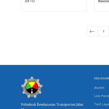
D3 TO
Nasiona
1
KERJASA
Alumni
Link Pend
Tarif Lay
Politeknik Keselamatan Transportasi Jalan