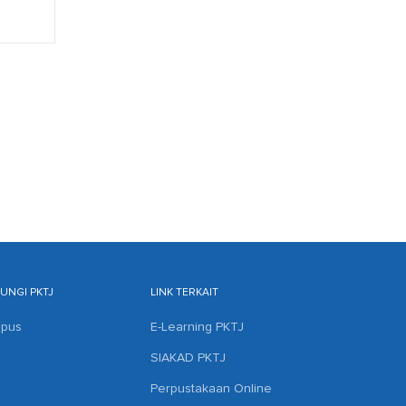
NGI PKTJ
LINK TERKAIT
mpus
E-Learning PKTJ
SIAKAD PKTJ
Perpustakaan Online