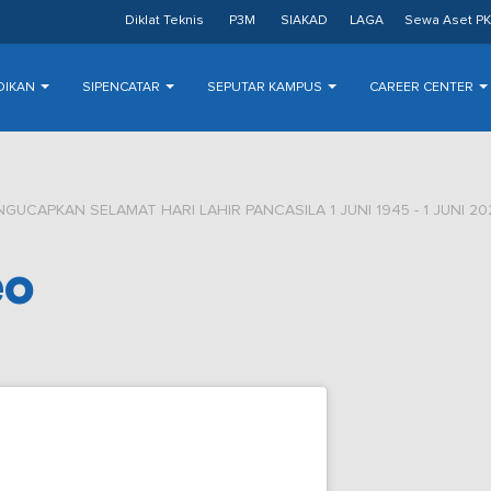
Diklat Teknis
P3M
SIAKAD
LAGA
Sewa Aset PK
DIKAN
SIPENCATAR
SEPUTAR KAMPUS
CAREER CENTER
GUCAPKAN SELAMAT HARI LAHIR PANCASILA 1 JUNI 1945 - 1 JUNI 20
eo