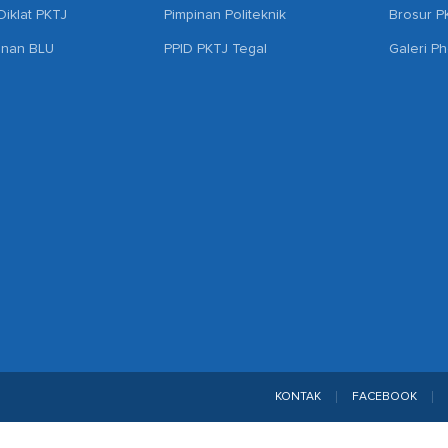
iklat PKTJ
Pimpinan Politeknik
Brosur P
anan BLU
PPID PKTJ Tegal
Galeri P
KONTAK
FACEBOOK