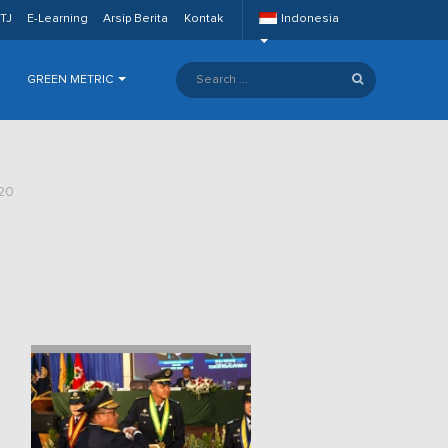
TJ
E-Learning
Arsip Berita
Kontak
Indonesia
GREEN METRIC
20