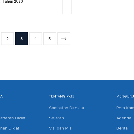
l Tahun 2020
2
3
4
5
MA
TENTANG PKTJ
MENGUNJU
Sambutan Direktur
Peta Ka
aftaran Diklat
Sejarah
Agenda
anan Diklat
Visi dan Misi
Berita