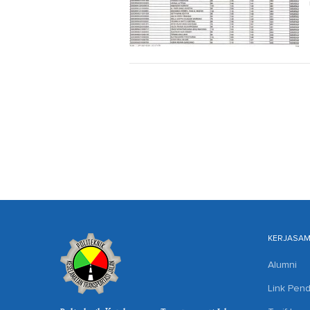
KERJASA
Alumni
Link Pend