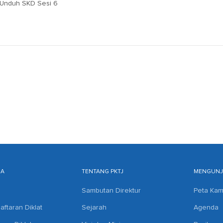
Unduh SKD Sesi 6
MA
TENTANG PKTJ
MENGUNJU
Sambutan Direktur
Peta Ka
aftaran Diklat
Sejarah
Agenda