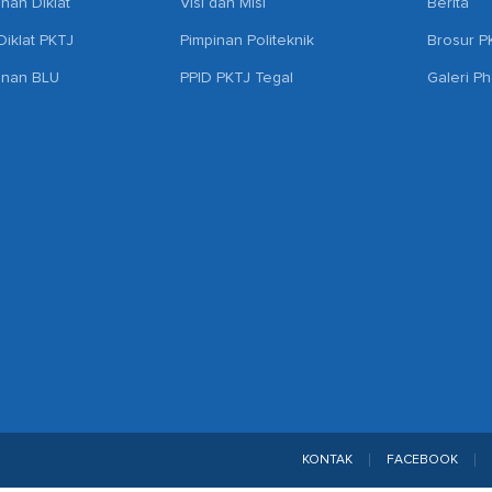
anan Diklat
Visi dan Misi
Berita
iklat PKTJ
Pimpinan Politeknik
Brosur P
anan BLU
PPID PKTJ Tegal
Galeri P
KONTAK
FACEBOOK