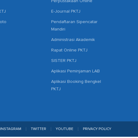
Perpustakaan Online
KTJ
E-Journal PKTJ
hoto
Pendaftaran Sipencatar
Mandiri
Administrasi Akademik
Rapat Online PKTJ
SISTER PKTJ
Aplikasi Peminjaman LAB
Aplikasi Booking Bengkel
PKTJ
INSTAGRAM
TWITTER
YOUTUBE
PRIVACY POLICY