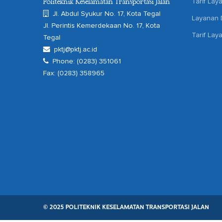
Tarif Lay
Politeknik Keselamatan Transportasi Jalan
Jl. Abdul Syukur No. 17, Kota Tegal
Layanan D
Jl. Perintis Kemerdekaan No. 17, Kota
Tarif Lay
Tegal
pktj@pktj.ac.id
Phone: (0283) 351061
Fax: (0283) 358965
© 2025 POLITEKNIK KESELAMATAN TRANSPORTASI JALAN