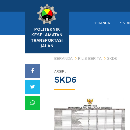
BERANDA
PENDI
POLITEKNIK
KESELAMATAN
TRANSPORTASI
JALAN
BERANDA
RILIS BERITA
SKD6
ARSIP :
SKD6