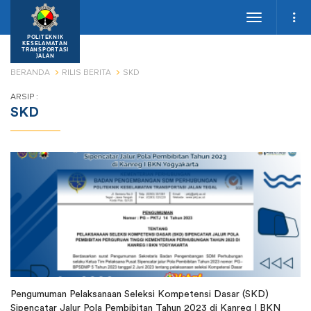
Toggle
navigation
POLITEKNIK
KESELAMATAN
TRANSPORTASI
JALAN
BERANDA
RILIS BERITA
SKD
ARSIP :
SKD
Pengumuman Pelaksanaan Seleksi Kompetensi Dasar (SKD)
Sipencatar Jalur Pola Pembibitan Tahun 2023 di Kanreg I BKN