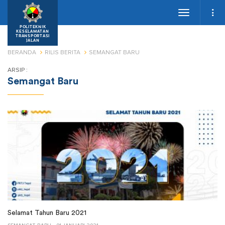
Toggle
navigation
POLITEKNIK
KESELAMATAN
TRANSPORTASI
JALAN
BERANDA
RILIS BERITA
SEMANGAT BARU
ARSIP :
Semangat Baru
Selamat Tahun Baru 2021