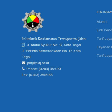
KERJASA
Alumni
Link Pend
Tarif Lay
Politeknik Keselamatan Transportasi Jalan
Jl. Abdul Syukur No. 17, Kota Tegal
Layanan D
Jl. Perintis Kemerdekaan No. 17, Kota
Tarif Lay
Tegal
pktj@pktj.ac.id
Phone: (0283) 351061
Fax: (0283) 358965