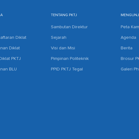
MA
TENTANG PKTJ
MENGUNJU
Sambutan Direktur
Peta Ka
aftaran Diklat
Sejarah
Agenda
anan Diklat
Visi dan Misi
Berita
iklat PKTJ
Pimpinan Politeknik
Brosur P
anan BLU
PPID PKTJ Tegal
Galeri P