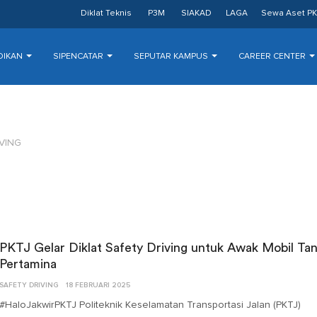
Diklat Teknis
P3M
SIAKAD
LAGA
Sewa Aset PK
DIKAN
SIPENCATAR
SEPUTAR KAMPUS
CAREER CENTER
VING
PKTJ Gelar Diklat Safety Driving untuk Awak Mobil Tan
Pertamina
SAFETY DRIVING
18 FEBRUARI 2025
#HaloJakwirPKTJ Politeknik Keselamatan Transportasi Jalan (PKTJ)