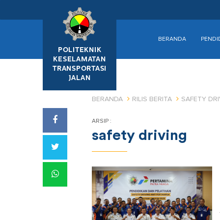
BERANDA
PENDI
POLITEKNIK
KESELAMATAN
TRANSPORTASI
JALAN
BERANDA
RILIS BERITA
SAFETY DRI
ARSIP :
safety driving