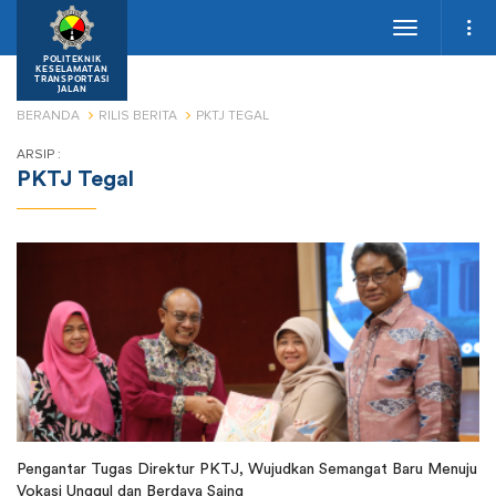
Toggle
navigation
POLITEKNIK
KESELAMATAN
TRANSPORTASI
JALAN
BERANDA
RILIS BERITA
PKTJ TEGAL
ARSIP :
PKTJ Tegal
Pengantar Tugas Direktur PKTJ, Wujudkan Semangat Baru Menuju
Vokasi Unggul dan Berdaya Saing