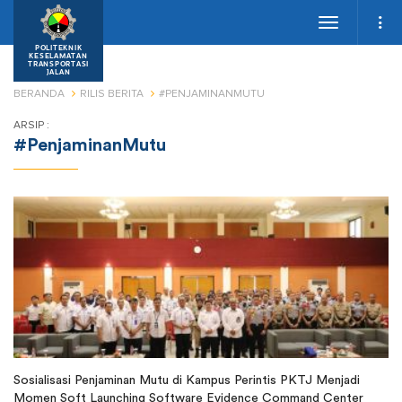
Toggle
navigation
POLITEKNIK
KESELAMATAN
TRANSPORTASI
JALAN
BERANDA
RILIS BERITA
#PENJAMINANMUTU
ARSIP :
#PenjaminanMutu
Sosialisasi Penjaminan Mutu di Kampus Perintis PKTJ Menjadi
Momen Soft Launching Software Evidence Command Center