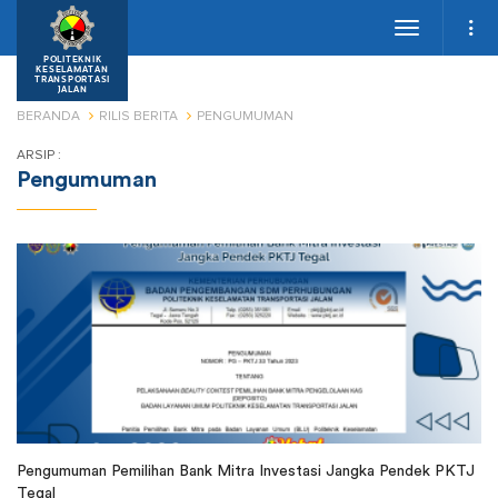
Toggle
navigation
POLITEKNIK
KESELAMATAN
TRANSPORTASI
JALAN
BERANDA
RILIS BERITA
PENGUMUMAN
ARSIP :
Pengumuman
Pengumuman Pemilihan Bank Mitra Investasi Jangka Pendek PKTJ
Tegal