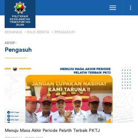
Toggle
navigation
POLITEKNIK
KESELAMATAN
TRANSPORTASI
JALAN
BERANDA
RILIS BERITA
PENGASUH
ARSIP :
Pengasuh
Menuju Masa Akhir Periode Pelatih Terbaik PKTJ