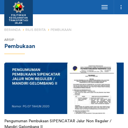
Toggle
navigation
POLITEKNIK
KESELAMATAN
TRANSPORTASI
JALAN
BERANDA
RILIS BERITA
PEMBUKAAN
ARSIP :
Pembukaan
Pengumuman Pembukaan SIPENCATAR Jalur Non Reguler /
Mandiri Gelombang II