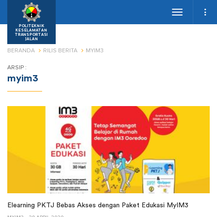
Toggle
navigation
POLITEKNIK
KESELAMATAN
TRANSPORTASI
JALAN
BERANDA
RILIS BERITA
MYIM3
ARSIP :
myim3
Elearning PKTJ Bebas Akses dengan Paket Edukasi MyIM3