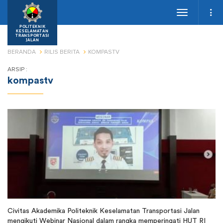
Toggle
navigation
POLITEKNIK
KESELAMATAN
TRANSPORTASI
JALAN
BERANDA
RILIS BERITA
KOMPASTV
ARSIP :
kompastv
Civitas Akademika Politeknik Keselamatan Transportasi Jalan
mengikuti Webinar Nasional dalam rangka memperingati HUT RI