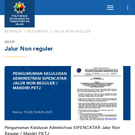
Toggle
navigation
POLITEKNIK
KESELAMATAN
TRANSPORTASI
JALAN
BERANDA
RILIS BERITA
JALUR NON REGULER
ARSIP :
Jalur Non reguler
Pengumuman Kelulusan Administrasi SIPENCATAR Jalur Non
Reguler / Mandiri PKTJ