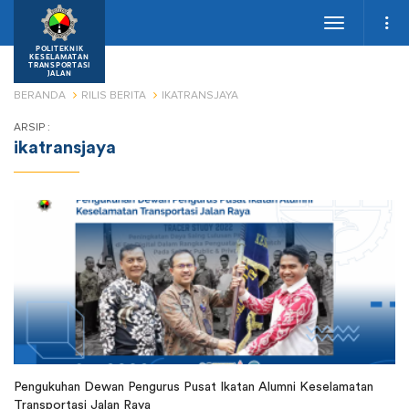
Toggle
navigation
POLITEKNIK
KESELAMATAN
TRANSPORTASI
JALAN
BERANDA
RILIS BERITA
IKATRANSJAYA
ARSIP :
ikatransjaya
Pengukuhan Dewan Pengurus Pusat Ikatan Alumni Keselamatan
Transportasi Jalan Raya