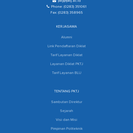
pktj@pktj.ac.id
Phone: (0283) 351061
Fax: (0283) 358965
KERJASAMA
Alumni
Link Pendaftaran Diklat
Tarif Layanan Diklat
Layanan Diklat PKTJ
Tarif Layanan BLU
TENTANG PKTJ
Sambutan Direktur
Sejarah
Visi dan Misi
Pimpinan Politeknik