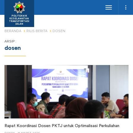
Toggle
navigation
POLITEKNIK
KESELAMATAN
TRANSPORTASI
JALAN
BERANDA
RILIS BERITA
DOSEN
ARSIP :
dosen
Rapat Koordinasi Dosen PKTJ untuk Optimalisasi Perkuliahan