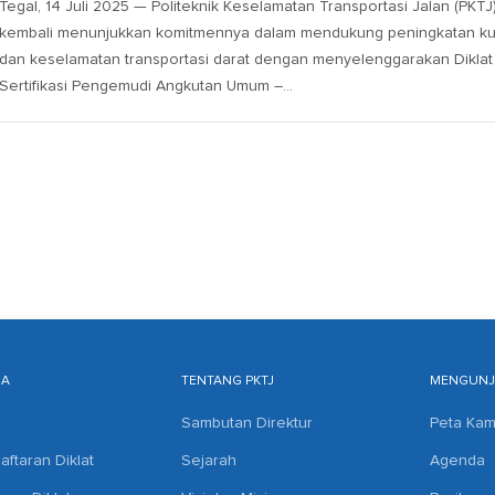
Tegal, 14 Juli 2025 — Politeknik Keselamatan Transportasi Jalan (PKTJ
kembali menunjukkan komitmennya dalam mendukung peningkatan kua
dan keselamatan transportasi darat dengan menyelenggarakan Diklat
Sertifikasi Pengemudi Angkutan Umum –…
MA
TENTANG PKTJ
MENGUNJU
Sambutan Direktur
Peta Ka
aftaran Diklat
Sejarah
Agenda