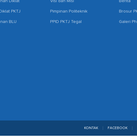
anan Diklat
Visi dan Misi
Berita
iklat PKTJ
Pimpinan Politeknik
Brosur P
anan BLU
PPID PKTJ Tegal
Galeri P
KONTAK
FACEBOOK