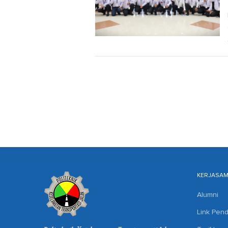
KERJASA
Alumni
Link Pend