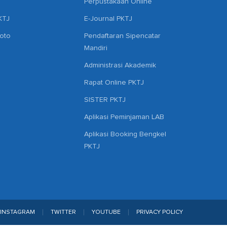
Perpustakaan Online
KTJ
E-Journal PKTJ
hoto
Pendaftaran Sipencatar
Mandiri
Administrasi Akademik
Rapat Online PKTJ
SISTER PKTJ
Aplikasi Peminjaman LAB
Aplikasi Booking Bengkel
PKTJ
INSTAGRAM
TWITTER
YOUTUBE
PRIVACY POLICY