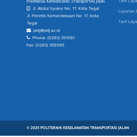
Tarif Lay
Politeknik Keselamatan Transportasi Jalan
Jl. Abdul Syukur No. 17, Kota Tegal
Layanan D
Jl. Perintis Kemerdekaan No. 17, Kota
Tarif Lay
Tegal
pktj@pktj.ac.id
Phone: (0283) 351061
Fax: (0283) 358965
© 2025 POLITEKNIK KESELAMATAN TRANSPORTASI JALAN