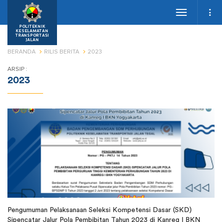
Toggle
navigation
POLITEKNIK
KESELAMATAN
TRANSPORTASI
JALAN
BERANDA
RILIS BERITA
2023
ARSIP :
2023
Pengumuman Pelaksanaan Seleksi Kompetensi Dasar (SKD)
Sipencatar Jalur Pola Pembibitan Tahun 2023 di Kanreg I BKN