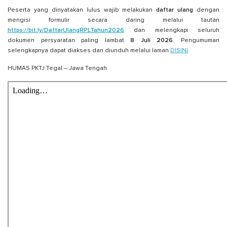
Peserta yang dinyatakan lulus wajib melakukan
daftar ulang
dengan
mengisi formulir secara daring melalui tautan
https://bit.ly/DaftarUlangRPLTahun2026
dan melengkapi seluruh
dokumen persyaratan paling lambat
8 Juli 2026
. Pengumuman
selengkapnya dapat diakses dan diunduh melalui laman
DISINI
HUMAS PKTJ Tegal – Jawa Tengah