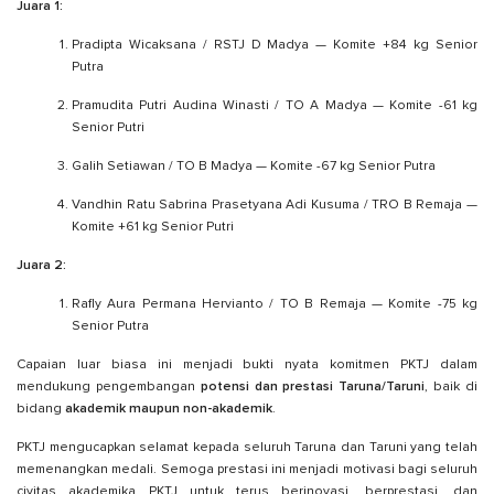
Juara 1:
Pradipta Wicaksana / RSTJ D Madya — Komite +84 kg Senior
Putra
Pramudita Putri Audina Winasti / TO A Madya — Komite -61 kg
Senior Putri
Galih Setiawan / TO B Madya — Komite -67 kg Senior Putra
Vandhin Ratu Sabrina Prasetyana Adi Kusuma / TRO B Remaja —
Komite +61 kg Senior Putri
Juara 2:
Rafly Aura Permana Hervianto / TO B Remaja — Komite -75 kg
Senior Putra
Capaian luar biasa ini menjadi bukti nyata komitmen PKTJ dalam
mendukung pengembangan
potensi dan prestasi Taruna/Taruni
, baik di
bidang
akademik maupun non-akademik
.
PKTJ mengucapkan selamat kepada seluruh Taruna dan Taruni yang telah
memenangkan medali. Semoga prestasi ini menjadi motivasi bagi seluruh
civitas akademika PKTJ untuk terus berinovasi, berprestasi, dan