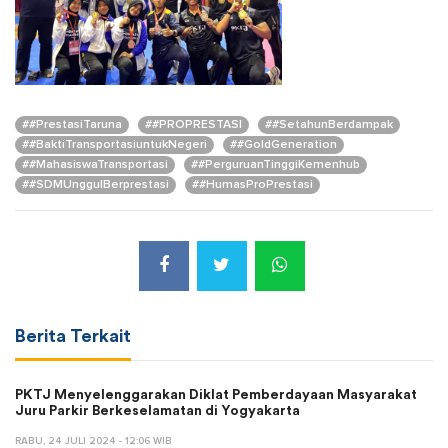
##PrestasiTaruna
##PROPRESTASI
##SetahunBerdampak
##BaktiTransportasiuntukNegeri
##GoldGeneration
##MahasiswaTransportasi
##PerguruanTinggiKemenhub
##SDMUnggulBerprestasi
##HumasProPrestasi
Berita Terkait
PKTJ Menyelenggarakan Diklat Pemberdayaan Masyarakat
Juru Parkir Berkeselamatan di Yogyakarta
RABU, 24 JULI 2024 - 12:06 WIB