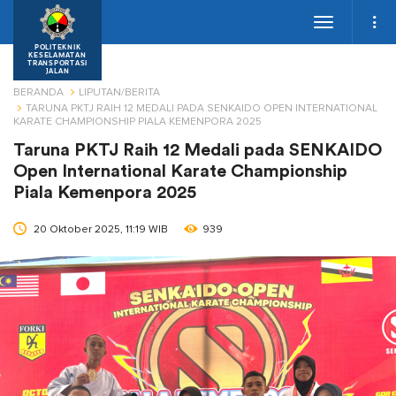
Toggle
navigation
POLITEKNIK
KESELAMATAN
TRANSPORTASI
JALAN
BERANDA
LIPUTAN/BERITA
TARUNA PKTJ RAIH 12 MEDALI PADA SENKAIDO OPEN INTERNATIONAL
KARATE CHAMPIONSHIP PIALA KEMENPORA 2025
Taruna PKTJ Raih 12 Medali pada SENKAIDO
Open International Karate Championship
Piala Kemenpora 2025
20 Oktober 2025, 11:19 WIB
939