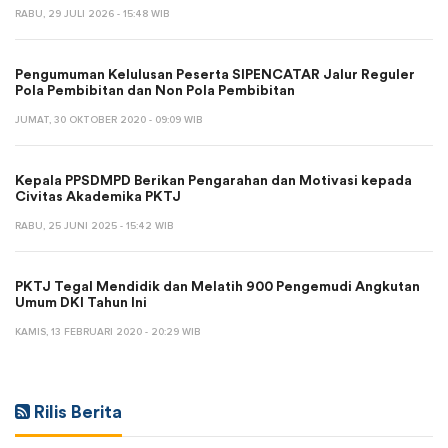
RABU, 29 JULI 2026 - 15:48 WIB
Pengumuman Kelulusan Peserta SIPENCATAR Jalur Reguler
Pola Pembibitan dan Non Pola Pembibitan
JUMAT, 30 OKTOBER 2020 - 09:09 WIB
Kepala PPSDMPD Berikan Pengarahan dan Motivasi kepada
Civitas Akademika PKTJ
RABU, 25 JUNI 2025 - 15:42 WIB
PKTJ Tegal Mendidik dan Melatih 900 Pengemudi Angkutan
Umum DKI Tahun Ini
KAMIS, 13 FEBRUARI 2020 - 20:29 WIB
Rilis Berita