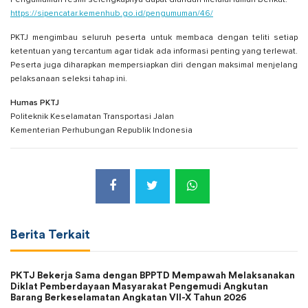
Pengumuman resmi selengkapnya dapat diunduh melalui laman berikut:
https://sipencatar.kemenhub.go.id/pengumuman/46/
PKTJ mengimbau seluruh peserta untuk membaca dengan teliti setiap
ketentuan yang tercantum agar tidak ada informasi penting yang terlewat.
Peserta juga diharapkan mempersiapkan diri dengan maksimal menjelang
pelaksanaan seleksi tahap ini.
Humas PKTJ
Politeknik Keselamatan Transportasi Jalan
Kementerian Perhubungan Republik Indonesia
Berita Terkait
PKTJ Bekerja Sama dengan BPPTD Mempawah Melaksanakan
Diklat Pemberdayaan Masyarakat Pengemudi Angkutan
Barang Berkeselamatan Angkatan VII-X Tahun 2026