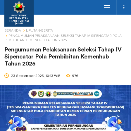
Toggle
navigation
POLITEKNIK
KESELAMATAN
TRANSPORTASI
JALAN
BERANDA
LIPUTAN/BERITA
PENGUMUMAN PELAKSANAAN SELEKSI TAHAP IV SIPENCATAR POLA
PEMBIBITAN KEMENHUB TAHUN 2025
Pengumuman Pelaksanaan Seleksi Tahap IV
Sipencatar Pola Pembibitan Kemenhub
Tahun 2025
23 September 2025, 10:13 WIB
976