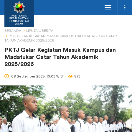
Toggle
navigation
POLITEKNIK
KESELAMATAN
TRANSPORTASI
JALAN
BERANDA
LIPUTAN/BERITA
PKTJ GELAR KEGIATAN MASUK KAMPUS DAN MADATUKAR CATAR
TAHUN AKADEMIK 2025/2026
PKTJ Gelar Kegiatan Masuk Kampus dan
Madatukar Catar Tahun Akademik
2025/2026
08 September 2025, 10:03 WIB
873