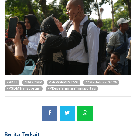
#PKTJ
#BPSDMP
##PROPRESTASI
##Madatukar2025
##SDMTransportasi
##KeselamatanTransportasi
Berita Terkait