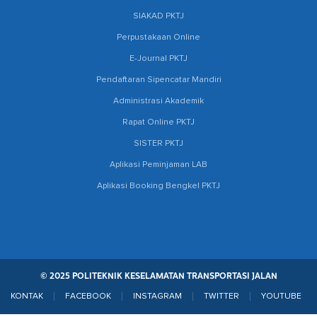
SIAKAD PKTJ
Perpustakaan Online
E-Journal PKTJ
Pendaftaran Sipencatar Mandiri
Administrasi Akademik
Rapat Online PKTJ
SISTER PKTJ
Aplikasi Peminjaman LAB
Aplikasi Booking Bengkel PKTJ
© 2025 POLITEKNIK KESELAMATAN TRANSPORTASI JALAN
KONTAK
FACEBOOK
INSTAGRAM
TWITTER
YOUTUBE