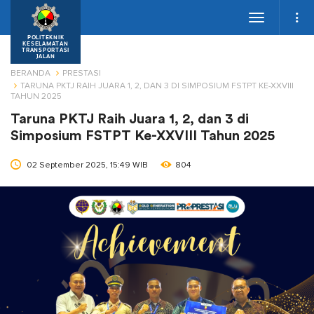
Toggle
navigation
POLITEKNIK
KESELAMATAN
TRANSPORTASI
JALAN
BERANDA
PRESTASI
TARUNA PKTJ RAIH JUARA 1, 2, DAN 3 DI SIMPOSIUM FSTPT KE-XXVIII
TAHUN 2025
Taruna PKTJ Raih Juara 1, 2, dan 3 di
Simposium FSTPT Ke-XXVIII Tahun 2025
02 September 2025, 15:49 WIB
804