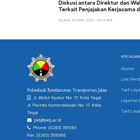
Diskusi antara Direktur dan Wa
Terkait Penjajakan Kerjasama
SELASA, 04 APRIL 2023 - 09:44 WIB
KERJASA
Alumni
Link Pend
Tarif Lay
Politeknik Keselamatan Transportasi Jalan
Jl. Abdul Syukur No. 17, Kota Tegal
Layanan D
Jl. Perintis Kemerdekaan No. 17, Kota
Tarif Lay
Tegal
pktj@pktj.ac.id
Phone: (0283) 351061
Fax: (0283) 358965