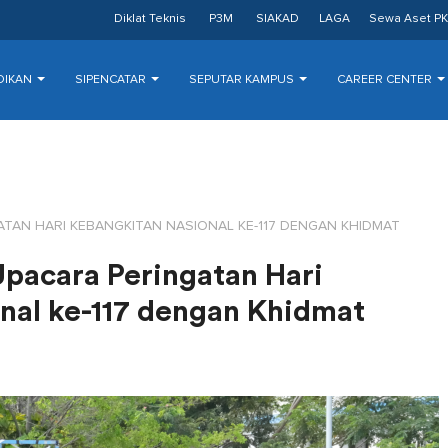
Diklat Teknis
P3M
SIAKAD
LAGA
Sewa Aset PK
DIKAN
SIPENCATAR
SEPUTAR KAMPUS
CAREER CENTER
ATAN HARI KEBANGKITAN NASIONAL KE-117 DENGAN KHIDMAT
Upacara Peringatan Hari
nal ke-117 dengan Khidmat