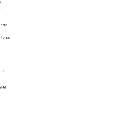
n
i
serta
 terus
tan
ktif