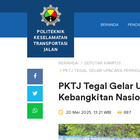
BERANDA
PENDI
POLITEKNIK
KESELAMATAN
TRANSPORTASI
JALAN
BERANDA
SEPUTAR KAMPUS
PKTJ TEGAL GELAR UPACARA PERING
PKTJ Tegal Gelar 
Kebangkitan Nasio
20 Mei 2025, 13:21 WIB
887