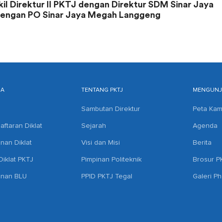
kil Direktur II PKTJ dengan Direktur SDM Sinar Jaya
 dengan PO Sinar Jaya Megah Langgeng
MA
TENTANG PKTJ
MENGUNJU
Sambutan Direktur
Peta Ka
aftaran Diklat
Sejarah
Agenda
anan Diklat
Visi dan Misi
Berita
iklat PKTJ
Pimpinan Politeknik
Brosur P
anan BLU
PPID PKTJ Tegal
Galeri P