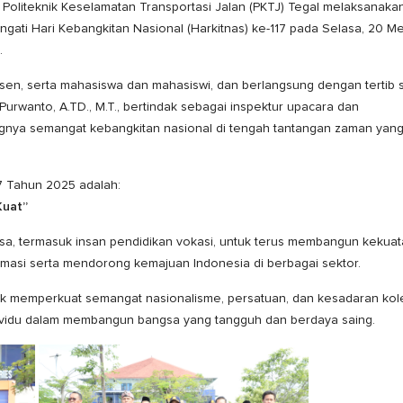
Politeknik Keselamatan Transportasi Jalan (PKTJ) Tegal melaksanaka
ati Hari Kebangkitan Nasional (Harkitnas) ke-117 pada Selasa, 20 Me
.
osen, serta mahasiswa dan mahasiswi, dan berlangsung dengan tertib 
 Purwanto, A.TD., M.T., bertindak sebagai inspektur upacara dan
ya semangat kebangkitan nasional di tengah tantangan zaman yang
7 Tahun 2025 adalah:
Kuat”
sa, termasuk insan pendidikan vokasi, untuk terus membangun kekua
masi serta mendorong kemajuan Indonesia di berbagai sektor.
k memperkuat semangat nasionalisme, persatuan, dan kesadaran kole
ndividu dalam membangun bangsa yang tangguh dan berdaya saing.