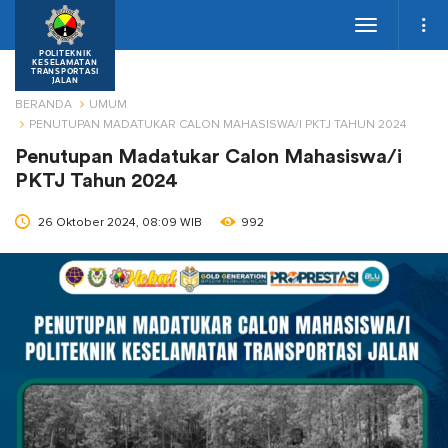
Toggle
navigation
POLITEKNIK
KESELAMATAN
TRANSPORTASI
JALAN
BERANDA
UMUM
PENUTUPAN MADATUKAR CALON MAHASISWA/I PKTJ TAHUN 2024
Penutupan Madatukar Calon Mahasiswa/i
PKTJ Tahun 2024
26 Oktober 2024, 08:09 WIB
992