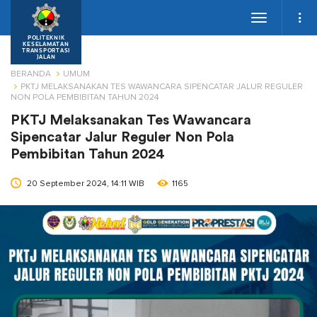
Toggle
navigation
POLITEKNIK
KESELAMATAN
TRANSPORTASI
JALAN
BERANDA
UMUM
PKTJ MELAKSANAKAN TES WAWANCARA SIPENCATAR JALUR REGULER
NON POLA PEMBIBITAN TAHUN 2024
PKTJ Melaksanakan Tes Wawancara
Sipencatar Jalur Reguler Non Pola
Pembibitan Tahun 2024
20 September 2024, 14:11 WIB
1165