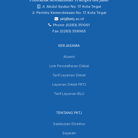
Politeknik Keselamatan Transportasi Jalan
Jl. Abdul Syukur No. 17, Kota Tegal
Jl. Perintis Kemerdekaan No. 17, Kota Tegal
pktj@pktj.ac.id
Phone: (0283) 351061
Fax: (0283) 358965
KERJASAMA
Alumni
Link Pendaftaran Diklat
Tarif Layanan Diklat
Layanan Diklat PKTJ
Tarif Layanan BLU
TENTANG PKTJ
Sambutan Direktur
Sejarah