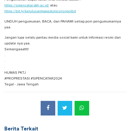
https://sipencatar.pktj.ac.id/
atau
https://bit.ly/kelulusantpapsikotesnonpolbit
UNDUH pengumuman, BACA, dan PAHAMI setiap poin pengumumannya
yaa.
Jangan lupa selalu pantau media sosial kami untuk informasi resmi dan
update nya yaa.
Semangaaattt!
.
.
.
HUMAS PKTJ
#PROPRESTASI #SIPENCATAR2024
Tegal - Jawa Tengah
Berita Terkait