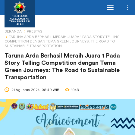
Toggle
navigation
POLITEKNIK
KESELAMATAN
TRANSPORTASI
JALAN
BERANDA
PRESTASI
TARUNA ARDA BERHASIL MERAIH JUARA 1 PADA STORY TELLING
COMPETITION DENGAN TEMA GREEN JOURNEYS: THE ROAD TO
SUSTAINABLE TRANSPORTATION
Taruna Arda Berhasil Meraih Juara 1 Pada
Story Telling Competition dengan Tema
Green Journeys: The Road to Sustainable
Transportation
21 Agustus 2024, 08:49 WIB
1043