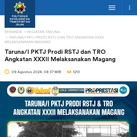
Toggle
navigation
POLITEKNIK
KESELAMATAN
TRANSPORTASI
JALAN
BERANDA
KEGIATAN TARUNA
TARUNA/I PKTJ PRODI RSTJ DAN TRO ANGKATAN XXXII
MELAKSANAKAN MAGANG
Taruna/I PKTJ Prodi RSTJ dan TRO
Angkatan XXXII Melaksanakan Magang
09 Agustus 2024, 08:37 WIB
1213