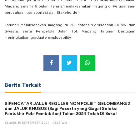
115 Taruna/i prodi RSTJ dan 90 Taruna/i prodi TRO akan melaksanakan
Magang selama 6 bulan. Taruna/i melaksanakan magang di Perusahaan-
perusahaan transportasi dan Stakeholder.
Taruna/i melaksanakan magang di 26 Instansi/Perusahaan BUMN dan
Swasta, serta Pengelola Jalan Tol. Magang Taruna/i bertujuan
meningkatkan graduate employability.
Berita Terkait
SIPENCATAR JALUR REGULER NON POLBIT GELOMBANG 2
dan JALUR KHUSUS (Bagi Peserta yang Gagal Seleksi
Pantukhir Pola Pembibitan) Tahun 2024 Telah DI Buka !
SELASA, 10 SEPTEMBER 2024 - 08:33 WIB