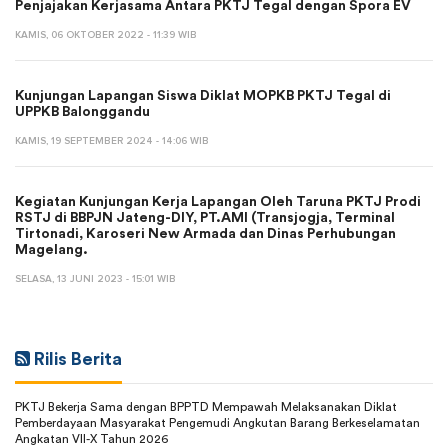
Penjajakan Kerjasama Antara PKTJ Tegal dengan Spora EV
KAMIS, 06 OKTOBER 2022 - 11:39 WIB
Kunjungan Lapangan Siswa Diklat MOPKB PKTJ Tegal di
UPPKB Balonggandu
KAMIS, 19 SEPTEMBER 2024 - 14:06 WIB
Kegiatan Kunjungan Kerja Lapangan Oleh Taruna PKTJ Prodi
RSTJ di BBPJN Jateng-DIY, PT.AMI (Transjogja, Terminal
Tirtonadi, Karoseri New Armada dan Dinas Perhubungan
Magelang.
SELASA, 13 JUNI 2023 - 15:01 WIB
Rilis Berita
PKTJ Bekerja Sama dengan BPPTD Mempawah Melaksanakan Diklat
Pemberdayaan Masyarakat Pengemudi Angkutan Barang Berkeselamatan
Angkatan VII-X Tahun 2026