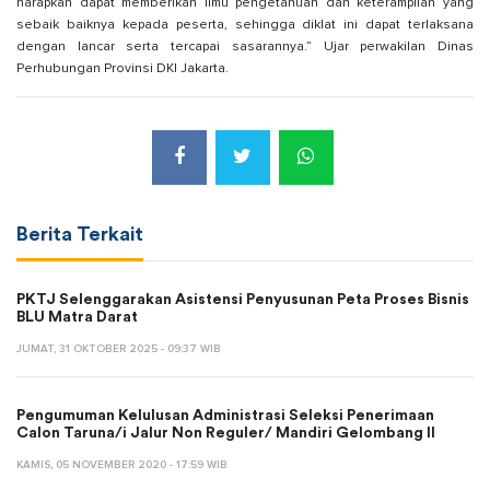
harapkan dapat memberikan ilmu pengetahuan dan keterampilan yang
sebaik baiknya kepada peserta, sehingga diklat ini dapat terlaksana
dengan lancar serta tercapai sasarannya.” Ujar perwakilan Dinas
Perhubungan Provinsi DKI Jakarta.
Berita Terkait
PKTJ Selenggarakan Asistensi Penyusunan Peta Proses Bisnis
BLU Matra Darat
JUMAT, 31 OKTOBER 2025 - 09:37 WIB
Pengumuman Kelulusan Administrasi Seleksi Penerimaan
Calon Taruna/i Jalur Non Reguler/ Mandiri Gelombang II
KAMIS, 05 NOVEMBER 2020 - 17:59 WIB