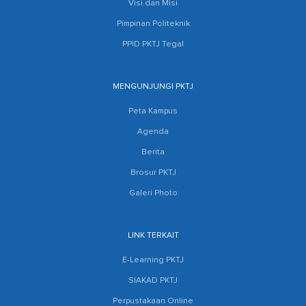
Visi dan Misi
Pimpinan Politeknik
PPID PKTJ Tegal
MENGUNJUNGI PKTJ
Peta Kampus
Agenda
Berita
Brosur PKTJ
Galeri Photo
LINK TERKAIT
E-Learning PKTJ
SIAKAD PKTJ
Perpustakaan Online