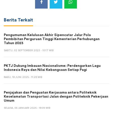
Berita Terkait
Pengumuman Kelulusan Akhir Sipencatar Jalur Pola
Pembibitan Perguruan Tinggi Kementerian Perhubungan
Tahun 2023
SABTU, 02 SEPTEMBER 2023 - 10:17 WIB
PKTJ Dukung Imbauan Nasionalisme: Perdengarkan Lagu
Indonesia Raya dan Nilai Kebangsaan Setiap Pagi
RABU, 18 JUNI 2025 - 11:28 WIB
Penjajakan dan Penguatan Kerjasama antara Politeknik
Keselamatan Transportasi Jalan dengan Politeknik Pekerjaan
Umum
SELASA, 06 JANUARI 2026 - 18:09 WIB