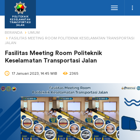
Toggle
navigation
POLITEKNIK
KESELAMATAN
TRANSPORTASI
JALAN
BERANDA
UMUM
FASILITAS MEETING ROOM POLITEKNIK KESELAMATAN TRANSPORTASI
JALAN
Fasilitas Meeting Room Politeknik
Keselamatan Transportasi Jalan
17 Januari 2023, 14:45 WIB
2365