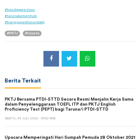
#bpsdmpprestasi
#tarunakemenhub
#banggajaditarunapktj
#PKTJ
#toyota
Berita Terkait
PKTJ Bersama PTDI-STTD Secara Resmi Menjalin Kerja Sama
dalam Penyelenggaraan TOEFL ITP dan PKTJ English
Proficiency Test (PEPT) bagi Taruna/i PTDI-STTD
SABTU, 04 JULI 2026 - 09:53 WIB
Upacara Memperingati Hari Sumpah Pemuda 28 Oktober 2021