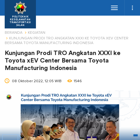
Toggle
navigation
POLITEKNIK
KESELAMATAN
TRANSPORTASI
JALAN
BERANDA
KEGIATAN
KUNJUNGAN PRODI TRO ANGKATAN XXXI KE TOYOTA XEV CENTER
BERSAMA TOYOTA MANUFACTURING INDONESIA
Kunjungan Prodi TRO Angkatan XXXI ke
Toyota xEV Center Bersama Toyota
Manufacturing Indonesia
08 Oktober 2022, 12:05 WIB
1546