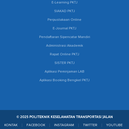
E-Learning PKTJ
SIAKAD PKTJ
Perpustakaan Online
E-Journal PKTJ
Pendaftaran Sipencatar Mandiri
Administrasi Akademik
Rapat Online PKTJ
SISTER PKTJ
Aplikasi Peminjaman LAB
Aplikasi Booking Bengkel PKTJ
© 2025 POLITEKNIK KESELAMATAN TRANSPORTASI JALAN
KONTAK
FACEBOOK
INSTAGRAM
TWITTER
YOUTUBE